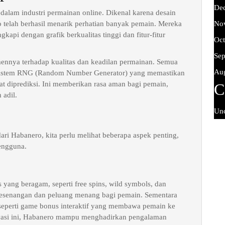
De
dalam industri permainan online. Dikenal karena desain
No
 telah berhasil menarik perhatian banyak pemain. Mereka
api dengan grafik berkualitas tinggi dan fitur-fitur
Oct
Sep
ennya terhadap kualitas dan keadilan permainan. Semua
Au
 sistem RNG (Random Number Generator) yang memastikan
at diprediksi. Ini memberikan rasa aman bagi pemain,
C
 adil.
Unc
ri Habanero, kita perlu melihat beberapa aspek penting,
pengguna.
s yang beragam, seperti free spins, wild symbols, dan
n kesenangan dan peluang menang bagi pemain. Sementara
 seperti game bonus interaktif yang membawa pemain ke
ovasi ini, Habanero mampu menghadirkan pengalaman