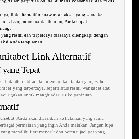
ing dalam perjudian online, di mana konsentrasi dan fokus
sanya, link alternatif menawarkan akses yang sama ke
 utama. Dengan memanfaatkan ini, Anda dapat
nang.
if yang resmi dan terpercaya biasanya dilengkapi dengan
saksi Anda tetap aman.
itabet Link Alternatif
f yang Tepat
link alternatif adalah menemukan tautan yang valid.
mber yang terpercaya, seperti situs resmi Wanitabet atau
ncurigakan untuk menghindari risiko penipuan.
rnatif
an tersebut. Anda akan diarahkan ke halaman yang sama
h berbagai permainan yang ingin Anda mainkan. Jangan lupa
yang memiliki fitur menarik dan potensi jackpot yang