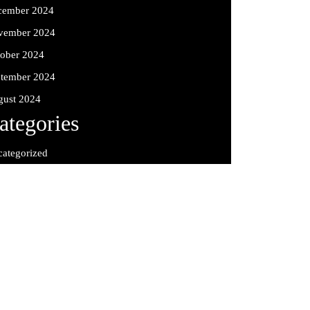
cember 2024
vember 2024
ober 2024
tember 2024
gust 2024
ategories
ategorized