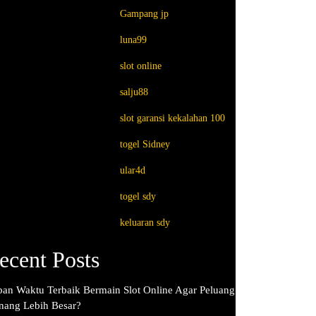
Gampang jp
luna99
slot online
salju88
slot garansi kekalahan 100
togel Sidney
ular4d
togel sdy
keluaran sdy
ecent Posts
an Waktu Terbaik Bermain Slot Online Agar Peluang
ang Lebih Besar?