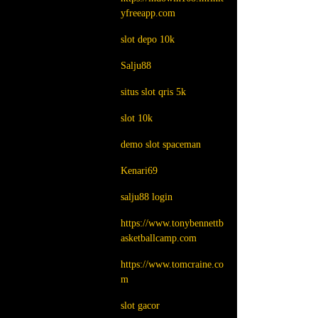
yfreeapp.com
slot depo 10k
Salju88
situs slot qris 5k
slot 10k
demo slot spaceman
Kenari69
salju88 login
https://www.tonybennettb
asketballcamp.com
https://www.tomcraine.co
m
slot gacor