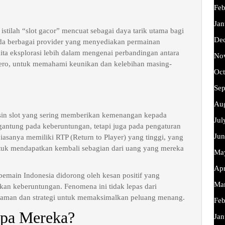
Feb
Gacor
dengan
Jan
Provider
De
ada berbagai provider yang menyediakan permainan
Habanero
ita eksplorasi lebih dalam mengenai perbandingan antara
No
anero, untuk memahami keunikan dan kelebihan masing-
Oct
Sep
Au
esin slot yang sering memberikan kemenangan kepada
Jul
rgantung pada keberuntungan, tetapi juga pada pengaturan
Jun
iasanya memiliki RTP (Return to Player) yang tinggi, yang
ntuk mendapatkan kembali sebagian dari uang yang mereka
Ma
Apr
 pemain Indonesia didorong oleh kesan positif yang
Ma
kan keberuntungan. Fenomena ini tidak lepas dari
laman dan strategi untuk memaksimalkan peluang menang.
Feb
apa Mereka?
Jan