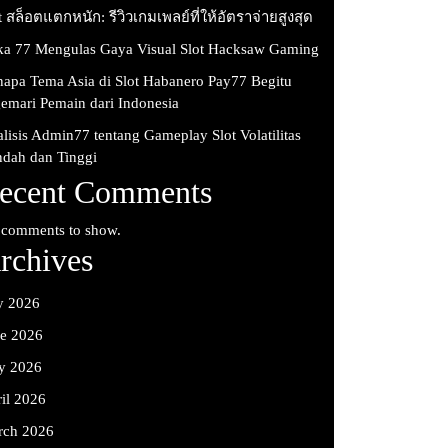
t สล็อตแตกหนัก: รีวิวเกมเพลย์ที่ให้อัตราจ่ายสูงสุด
a 77 Mengulas Gaya Visual Slot Hacksaw Gaming
apa Tema Asia di Slot Habanero Pay77 Begitu
emari Pemain dari Indonesia
lisis Admin77 tentang Gameplay Slot Volatilitas
dah dan Tinggi
ecent Comments
comments to show.
rchives
y 2026
e 2026
y 2026
il 2026
rch 2026