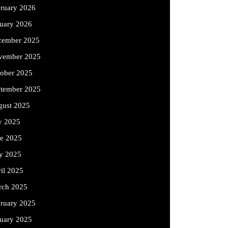
ruary 2026
uary 2026
cember 2025
vember 2025
ober 2025
tember 2025
gust 2025
y 2025
e 2025
y 2025
il 2025
rch 2025
ruary 2025
uary 2025