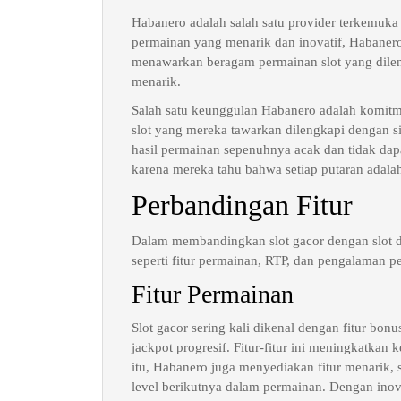
Habanero adalah salah satu provider terkemuka 
permainan yang menarik dan inovatif, Habanero
menawarkan beragam permainan slot yang dilengk
menarik.
Salah satu keunggulan Habanero adalah komitm
slot yang mereka tawarkan dilengkapi dengan
hasil permainan sepenuhnya acak dan tidak dap
karena mereka tahu bahwa setiap putaran adalah
Perbandingan Fitur
Dalam membandingkan slot gacor dengan slot da
seperti fitur permainan, RTP, dan pengalaman 
Fitur Permainan
Slot gacor sering kali dikenal dengan fitur bonu
jackpot progresif. Fitur-fitur ini meningkatka
itu, Habanero juga menyediakan fitur menarik,
level berikutnya dalam permainan. Dengan in