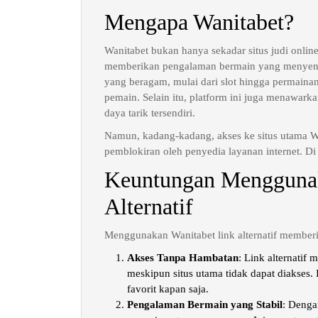
Mengapa Wanitabet?
Wanitabet bukan hanya sekadar situs judi onli
memberikan pengalaman bermain yang menyen
yang beragam, mulai dari slot hingga permaina
pemain. Selain itu, platform ini juga menawar
daya tarik tersendiri.
Namun, kadang-kadang, akses ke situs utama Wan
pemblokiran oleh penyedia layanan internet. Di
Keuntungan Menggunak
Alternatif
Menggunakan Wanitabet link alternatif member
Akses Tanpa Hambatan
: Link alternatif
meskipun situs utama tidak dapat diakses. 
favorit kapan saja.
Pengalaman Bermain yang Stabil
: Denga