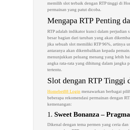
memilih slot terbaik dengan RTP tinggi di 
permainan yang patut dicoba.
Mengapa RTP Penting da
RTP adalah indikator kunci dalam perjudian 
besar bagian dari taruhan yang akan dikemb
jika sebuah slot memiliki RTP 96%, artinya u
antaranya akan dikembalikan kepada pemain.
menunjukkan peluang menang yang lebih bai
angka rata-rata yang dihitung dalam jangka
tertentu.
Slot dengan RTP Tinggi
Homebet88 Login
menawarkan berbagai pilih
beberapa rekomendasi permainan dengan RTP
kemenangan:
1.
Sweet Bonanza – Pragmat
Dikenal dengan tema permen yang ceria dan 