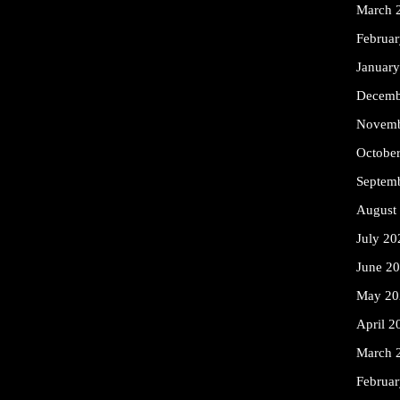
March 
Februa
Januar
Decemb
Novemb
Octobe
Septem
August
July 20
June 2
May 20
April 2
March 
Februa