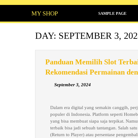
Skip
to
MY SHOP
SAMPLE PAGE
content
DAY:
SEPTEMBER 3, 202
Panduan Memilih Slot Terba
Rekomendasi Permainan den
September
September 3, 2024
3,
2024
Dalam era digital yang semakin canggih, perj
populer di Indonesia. Platform seperti Hom
yang bisa membuat siapa saja terpikat. Namu
terbaik bisa jadi sebuah tantangan. Salah sat
(Return to Player) atau persentase pengemba