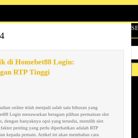
S
4
ik di Homebet88 Login:
Panduan
gan RTP Tinggi
Memilih
Slot
Terbaik
di
udian online telah menjadi salah satu hiburan yang
Homebet88
ebet88 Login menawarkan beragam pilihan permainan slot
Login:
n, dengan banyaknya opsi yang tersedia, memilih slot
u faktor penting yang perlu diperhatikan adalah RTP
Rekomendasi
lian kepada pemain. Artikel ini akan membahas cara