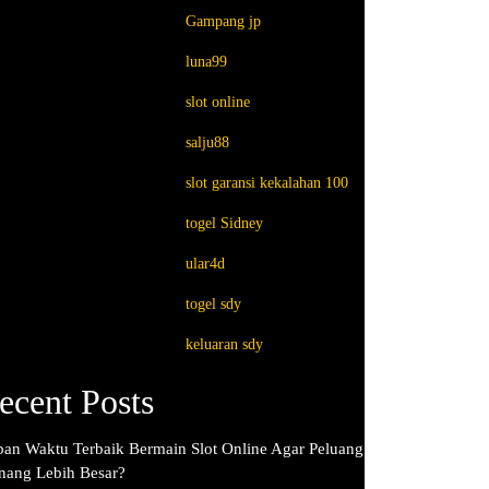
Gampang jp
luna99
slot online
salju88
slot garansi kekalahan 100
togel Sidney
ular4d
togel sdy
keluaran sdy
ecent Posts
an Waktu Terbaik Bermain Slot Online Agar Peluang
ang Lebih Besar?