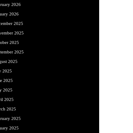
ruary 2026
uary 2026
cember 2025
vember 2025
ober 2025
tember 2025
gust 2025
y 2025
e 2025
y 2025
il 2025
rch 2025
ruary 2025
uary 2025