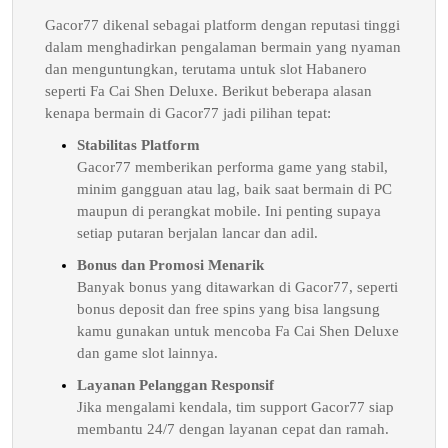
Gacor77 dikenal sebagai platform dengan reputasi tinggi
dalam menghadirkan pengalaman bermain yang nyaman
dan menguntungkan, terutama untuk slot Habanero
seperti Fa Cai Shen Deluxe. Berikut beberapa alasan
kenapa bermain di Gacor77 jadi pilihan tepat:
Stabilitas Platform
Gacor77 memberikan performa game yang stabil,
minim gangguan atau lag, baik saat bermain di PC
maupun di perangkat mobile. Ini penting supaya
setiap putaran berjalan lancar dan adil.
Bonus dan Promosi Menarik
Banyak bonus yang ditawarkan di Gacor77, seperti
bonus deposit dan free spins yang bisa langsung
kamu gunakan untuk mencoba Fa Cai Shen Deluxe
dan game slot lainnya.
Layanan Pelanggan Responsif
Jika mengalami kendala, tim support Gacor77 siap
membantu 24/7 dengan layanan cepat dan ramah.