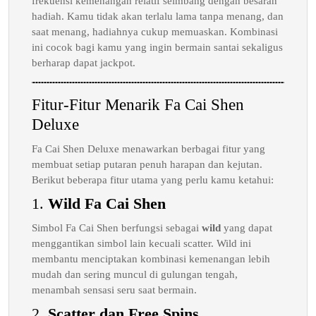
frekuensi kemenangan relatif seimbang dengan besaran
hadiah. Kamu tidak akan terlalu lama tanpa menang, dan
saat menang, hadiahnya cukup memuaskan. Kombinasi
ini cocok bagi kamu yang ingin bermain santai sekaligus
berharap dapat jackpot.
Fitur-Fitur Menarik Fa Cai Shen
Deluxe
Fa Cai Shen Deluxe menawarkan berbagai fitur yang
membuat setiap putaran penuh harapan dan kejutan.
Berikut beberapa fitur utama yang perlu kamu ketahui:
1.
Wild Fa Cai Shen
Simbol Fa Cai Shen berfungsi sebagai
wild
yang dapat
menggantikan simbol lain kecuali scatter. Wild ini
membantu menciptakan kombinasi kemenangan lebih
mudah dan sering muncul di gulungan tengah,
menambah sensasi seru saat bermain.
2.
Scatter dan Free Spins