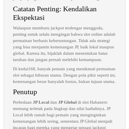
Catatan Penting: Kendalikan
Ekspektasi
Walaupun memburu jackpot terdengar menggoda,
penting untuk selalu mengingat bahwa slot online adalah
permainan berbasis keberuntungan. Tidak ada strategi
yang bisa menjamin kemenangan JP, baik lokal maupun
global. Karena itu, bijaklah dalam menentukan batas
taruhan dan jangan pernah melebihi kemampuan.
Di kedai168, banyak pemain yang menikmati permainan
slot sebagai hiburan utama. Dengan pola pikir seperti ini,
kemenangan besar hanyalah bonus, bukan tujuan utama.
Penutup
Perbedaan
JP Local
dan
JP Global
di slot Habanero
memang terletak pada lingkup dan nilai hadiahnya. JP
Local lebih ramah bagi pemain yang menginginkan
kemenangan lebih sering, sementara JP Global menjadi
incaran bagi mereka yang mengejar sensasi jackpot