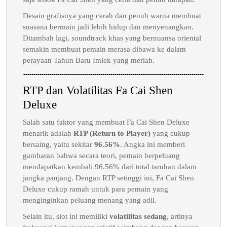
Desain grafisnya yang cerah dan penuh warna membuat
suasana bermain jadi lebih hidup dan menyenangkan.
Ditambah lagi, soundtrack khas yang bernuansa oriental
semakin membuat pemain merasa dibawa ke dalam
perayaan Tahun Baru Imlek yang meriah.
RTP dan Volatilitas Fa Cai Shen
Deluxe
Salah satu faktor yang membuat Fa Cai Shen Deluxe
menarik adalah
RTP (Return to Player)
yang cukup
bersaing, yaitu sekitar
96.56%
. Angka ini memberi
gambaran bahwa secara teori, pemain berpeluang
mendapatkan kembali 96.56% dari total taruhan dalam
jangka panjang. Dengan RTP setinggi ini, Fa Cai Shen
Deluxe cukup ramah untuk para pemain yang
menginginkan peluang menang yang adil.
Selain itu, slot ini memiliki
volatilitas sedang
, artinya