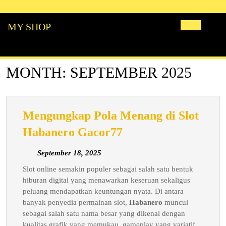
Skip
to
MY SHOP
content
Open
Butto
MONTH:
SEPTEMBER 2025
Mengungkap Pola Menang di Slot
Mengungkap
Habanero Gacor77
Pola
September
September 18, 2025
Menang
18,
Slot online semakin populer sebagai salah satu bentuk
di
2025
hiburan digital yang menawarkan keseruan sekaligus
Slot
peluang mendapatkan keuntungan nyata. Di antara
Habanero
banyak penyedia permainan slot,
Habanero
muncul
Gacor77
sebagai salah satu nama besar yang dikenal dengan
kualitas grafik yang memukau, gameplay yang variatif,