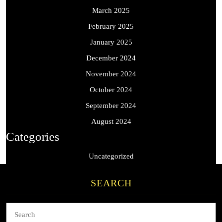
March 2025
February 2025
January 2025
December 2024
November 2024
October 2024
September 2024
August 2024
Categories
Uncategorized
SEARCH
Search
for: