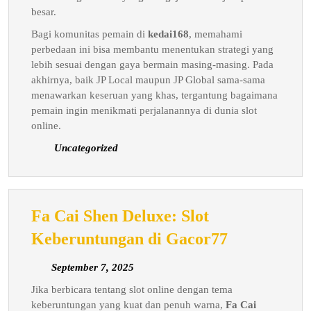
besar.
Bagi komunitas pemain di
kedai168
, memahami
perbedaan ini bisa membantu menentukan strategi yang
lebih sesuai dengan gaya bermain masing-masing. Pada
akhirnya, baik JP Local maupun JP Global sama-sama
menawarkan keseruan yang khas, tergantung bagaimana
pemain ingin menikmati perjalanannya di dunia slot
online.
Uncategorized
Fa Cai Shen Deluxe: Slot
Fa
Keberuntungan di Gacor77
Cai
September
September 7, 2025
Shen
7,
Jika berbicara tentang slot online dengan tema
Deluxe:
2025
keberuntungan yang kuat dan penuh warna,
Fa Cai