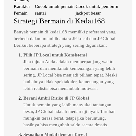
Karakter
Cocok untuk pemain
Cocok untuk pemburu
Pemain
santai
jackpot besar
Strategi Bermain di Kedai168
Banyak pemain di kedai168 memiliki preferensi yang
berbeda dalam memilih antara JP Local dan JP Global.
Berikut beberapa strategi yang sering digunakan:
Pilih JP Local untuk Konsistensi
Jika tujuan Anda adalah memperpanjang waktu
bermain dan menikmati kemenangan yang lebih
sering, JP Local bisa menjadi pilihan tepat. Meski
hadiahnya tidak spektakuler, kemenangan yang
lebih realistis bisa menambah motivasi.
Berani Ambil Risiko di JP Global
Untuk pemain yang lebih menyukai tantangan
besar, JP Global adalah medan uji nyali. Taruhan
mungkin terasa berat, tetapi jika beruntung,
hasilnya bisa mengubah saldo secara drastis.
Sesuaikan Modal dengan Target