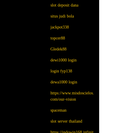
slot deposit dana
situs judi bola
jackpot338
topcer88
Gledek88
dewi1000 login
login fyp138
dewa1000 login
https://www.misdoscielos.
com/our-vision
spaceman
slot server thailand
https://indowin168.infinit