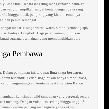
cky Lions tidak secara langsung menggunakan nama Fa
Shen
gan yang ditampilkan sangat kental dengan gaya sang
Style
 merah, hingga musik pengiring yang khas—semuanya
iah dan penuh semangat.
 sangat menarik: singa warna-warni, simbol kembang api,
an dari budaya Tiongkok. Bagi para pemain, ini bukan
nikmati suasana permainan yang membangkitkan aura
Singa Pembawa
. Dalam permainan ini, terdapat
lima singa berwarna
peran tersendiri. Setiap singa bukan hanya simbol biasa,
 yang menguntungkan, terutama saat fitur
Lion Dance
at menghadirkan simbol wild tambahan yang bergerak secara
asi menang. Dengan volatilitas sedang hingga tinggi, 5
 pemain karena peluang menangnya yang cukup