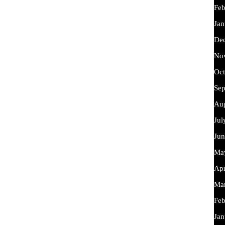
Feb
Jan
De
No
Oct
Sep
Au
Jul
Jun
Ma
Apr
Ma
Feb
Jan