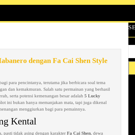
S
5
Habanero dengan Fa Cai Shen Style
Lucky
Lions
bagi para pencintanya, terutama jika berbicara soal tema
–
gan dan kemakmuran. Salah satu permainan yang berhasil
Slot
ah, serta potensi kemenangan besar adalah
5 Lucky
Gacor
Slot ini bukan hanya memanjakan mata, tapi juga dikenal
Habaner
menangan menggiurkan bagi para pemainnya.
dengan
ng Kental
Fa
, pasti tidak asing dengan karakter
Fa Cai Shen
, dewa
Cai