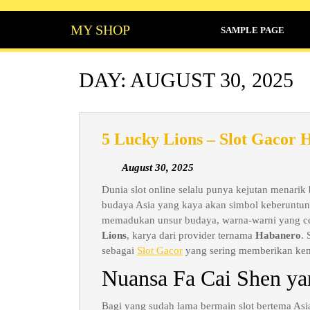
Skip
to
MY SHOP
SAMPLE PAGE
content
DAY:
AUGUST 30, 2025
5 Lucky Lions – Slot Gacor 
August
August 30, 2025
30,
Dunia slot online selalu punya kejutan menarik 
2025
budaya Asia yang kaya akan simbol keberuntun
memadukan unsur budaya, warna-warni yang cer
Lions
, karya dari provider ternama
Habanero
. 
sebagai
Slot Gacor
yang sering memberikan ke
Nuansa Fa Cai Shen ya
Bagi yang sudah lama bermain slot bertema Asia