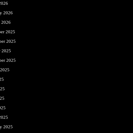
2026
ry 2026
y 2026
er 2025
er 2025
r 2025
ber 2025
 2025
25
025
25
025
2025
ry 2025