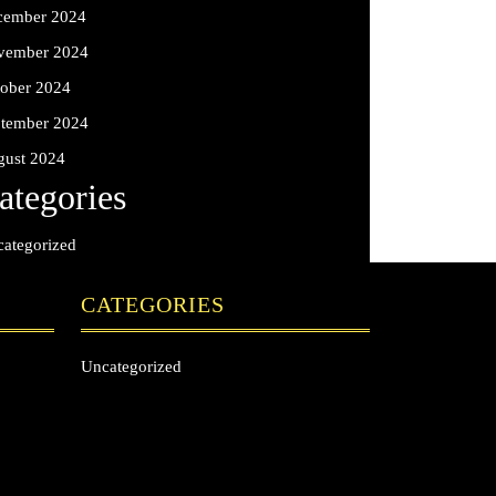
cember 2024
vember 2024
ober 2024
tember 2024
gust 2024
ategories
ategorized
CATEGORIES
Uncategorized