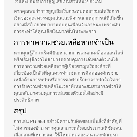
ใจและยอมรับการสูญเสียเป็นส่วนหนึ่งของเกม
หากคุณพบว่าการสูญเสียเริ่มกระทบต่ออารมณ์หรือการ
เงินของคุณ ควรหยุดเล่นและพิจารณาเหตุการณ์ที่เกิดขึ้น
อย่างมีสติ อย่าพยายามทบทุนเพื่อหวังเอาชนะ เพราะมัน
อาจจะทำให้คุณเสียเงินมากขึ้นในระยะยาว
การหาความช่วยเหลือหากจำเป็น
หากคุณรู้สึกว่าเริ่มมีปัญหาจากการเล่นเกมสล็อตออนไลน์
หรือเริ่มรู้สึกว่าไม่สามารถควบคุมการเล่นของตัวเองได้
การหาความช่วยเหลือจากผู้เชี่ยวชาญหรือองค์กรที่
เกี่ยวข้องเป็นสิ่งที่คุณควรทำ เช่น การติดต่อองค์กรช่วย
เหลือด้านการพนันหรือการขอคำปรึกษาจากนักจิตวิทยา
การรับความช่วยเหลือในเวลาที่เหมาะสมสามารถช่วยให้
คุณกลับมาควบคุมการเล่นของตัวเองได้อย่างมี
ประสิทธิภาพ
สรุป
การเล่น
PG Slot
อย่างมีความรับผิดชอบเป็นสิ่งที่สำคัญที่
ไม่ควรมองข้าม หากคุณสามารถตั้งงบประมาณที่ชัดเจน,
เลือกเกมที่เหมาะสม, ใช้โหมดทดลองเล่น และพักเบรก