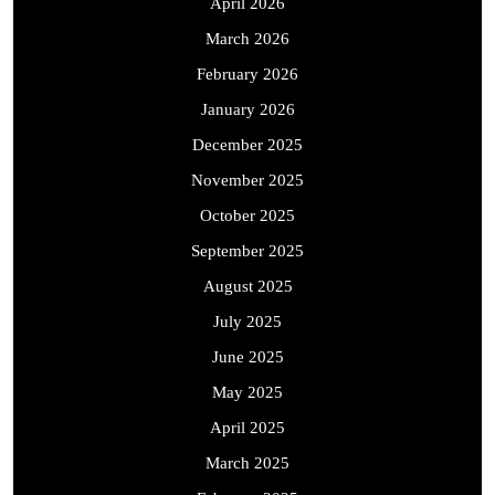
April 2026
March 2026
February 2026
January 2026
December 2025
November 2025
October 2025
September 2025
August 2025
July 2025
June 2025
May 2025
April 2025
March 2025