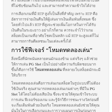
ความเสี่ยงต่ำ เช่น เกมสล็อตที่มีฟีเจอร์ฟรีสปินหรือโบนัส
ที่ไม่ซับซ้อนเกินไป และสามารถทำความเข้าใจได้ง่าย
การเลือกเกมที่มี RTP สูงก็เป็นสิ่งที่สำคัญ เพราะ RTP คือ
อัตราการจ่ายเงินคืนให้ผู้เล่นจากเงินเดิมพันทั้งหมด ซึ่ง
โดยทั่วไปแล้ว RTP ที่สูงจะช่วยเพิ่มโอกาสในการได้รับ
เงินคืนในระยะยาว อย่างไรก็ตาม ควรจะจำไว้ว่าเกม
สล็อตเป็นเกมที่อาศัยโชคเป็นหลัก แม้ RTP จะสูงแต่ก็ไม่
สามารถการันตีผลชนะในแต่ละครั้งได้
การใช้ฟีเจอร์ “โหมดทดลองเล่น”
สิ่งหนึ่งที่นักพนันหลายคนมักมองข้าม แต่จริงๆ แล้วช่วย
ให้การเล่น
PG Slot
เป็นไปอย่างมีความรับผิดชอบมาก
ขึ้นก็คือการใช้
โหมดทดลองเล่น
ที่หลายเว็บสล็อตมักจะมี
ให้บริการ
โหมดทดลองเล่นคือการเล่นเกมสล็อตในรูปแบบที่ไม่ต้อง
ใช้เงินจริง คุณสามารถทดลองเล่นเกมต่างๆ ที่มีใน
PG
Slot
ได้โดยไม่ต้องเสียเงิน ซึ่งจะช่วยให้คุณเข้าใจระบบ
การเล่น ฟีเจอร์ของเกม และรู้จักวิธีการชนะรางวัลก่อนที่
จะเริ่มเดิมพันด้วยเงินจริง โหมดทดลองเล่นยังช่วยให้คุณ
มั่นใจในการเลือกเกมและการวางแผนการเงินก่อนการ