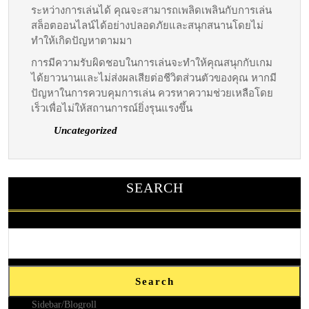
ระหว่างการเล่นได้ คุณจะสามารถเพลิดเพลินกับการเล่น
สล็อตออนไลน์ได้อย่างปลอดภัยและสนุกสนานโดยไม่
ทำให้เกิดปัญหาตามมา
การมีความรับผิดชอบในการเล่นจะทำให้คุณสนุกกับเกม
ได้ยาวนานและไม่ส่งผลเสียต่อชีวิตส่วนตัวของคุณ หากมี
ปัญหาในการควบคุมการเล่น ควรหาความช่วยเหลือโดย
เร็วเพื่อไม่ให้สถานการณ์ยิ่งรุนแรงขึ้น
Uncategorized
SEARCH
Search
Sidebar/Blogroll