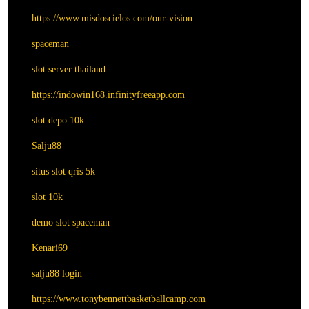
https://www.misdoscielos.com/our-vision
spaceman
slot server thailand
https://indowin168.infinityfreeapp.com
slot depo 10k
Salju88
situs slot qris 5k
slot 10k
demo slot spaceman
Kenari69
salju88 login
https://www.tonybennettbasketballcamp.com