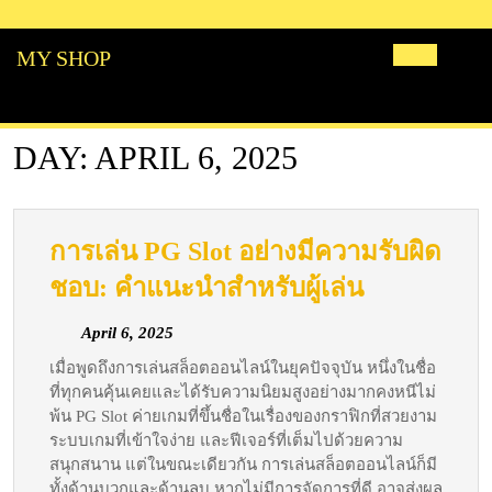
Skip
to
MY SHOP
content
Open
Butto
DAY:
APRIL 6, 2025
การเล่น PG Slot อย่างมีความรับผิด
การ
ชอบ: คำแนะนำสำหรับผู้เล่น
เล่น
April
April 6, 2025
PG
6,
เมื่อพูดถึงการเล่นสล็อตออนไลน์ในยุคปัจจุบัน หนึ่งในชื่อ
Slot
2025
ที่ทุกคนคุ้นเคยและได้รับความนิยมสูงอย่างมากคงหนีไม่
อย่าง
พ้น PG Slot ค่ายเกมที่ขึ้นชื่อในเรื่องของกราฟิกที่สวยงาม
มี
ระบบเกมที่เข้าใจง่าย และฟีเจอร์ที่เต็มไปด้วยความ
ความ
สนุกสนาน แต่ในขณะเดียวกัน การเล่นสล็อตออนไลน์ก็มี
ทั้งด้านบวกและด้านลบ หากไม่มีการจัดการที่ดี อาจส่งผล