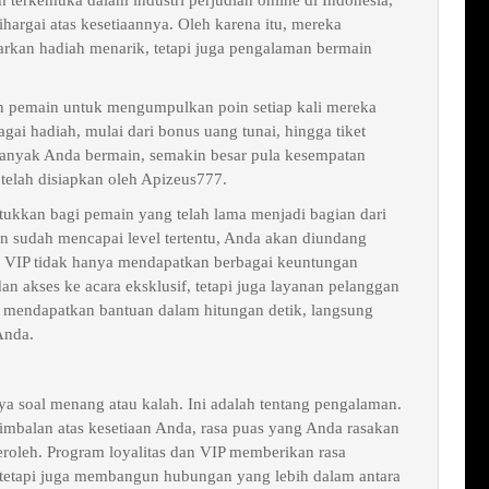
argai atas kesetiaannya. Oleh karena itu, mereka
kan hadiah menarik, tetapi juga pengalaman bermain
n pemain untuk mengumpulkan poin setiap kali mereka
agai hadiah, mulai dari bonus uang tunai, hingga tiket
banyak Anda bermain, semakin besar pula kesempatan
elah disiapkan oleh Apizeus777.
ntukkan bagi pemain yang telah lama menjadi bagian dari
n sudah mencapai level tertentu, Anda akan diundang
 VIP tidak hanya mendapatkan berbagai keuntungan
an akses ke acara eksklusif, tetapi juga layanan pelanggan
a mendapatkan bantuan dalam hitungan detik, langsung
Anda.
ya soal menang atau kalah. Ini adalah tentang pengalaman.
mbalan atas kesetiaan Anda, rasa puas yang Anda rasakan
eroleh. Program loyalitas dan VIP memberikan rasa
 tetapi juga membangun hubungan yang lebih dalam antara