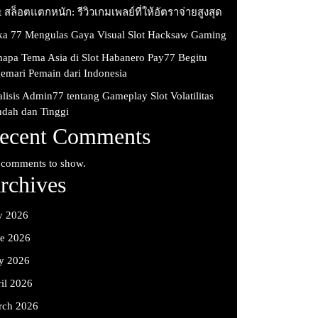
t สล็อตแตกหนัก: รีวิวเกมเพลย์ที่ให้อัตราจ่ายสูงสุด
a 77 Mengulas Gaya Visual Slot Hacksaw Gaming
apa Tema Asia di Slot Habanero Pay77 Begitu
emari Pemain dari Indonesia
lisis Admin77 tentang Gameplay Slot Volatilitas
dah dan Tinggi
ecent Comments
comments to show.
rchives
y 2026
e 2026
y 2026
il 2026
rch 2026