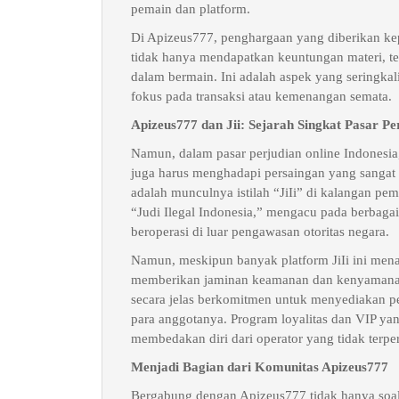
pemain dan platform.
Di Apizeus777, penghargaan yang diberikan ke
tidak hanya mendapatkan keuntungan materi, te
dalam bermain. Ini adalah aspek yang seringkal
fokus pada transaksi atau kemenangan semata.
Apizeus777 dan Jii: Sejarah Singkat Pasar Pe
Namun, dalam pasar perjudian online Indonesia,
juga harus menghadapi persaingan yang sangat 
adalah munculnya istilah “JiIi” di kalangan pema
“Judi Ilegal Indonesia,” mengacu pada berbagai 
beroperasi di luar pengawasan otoritas negara.
Namun, meskipun banyak platform JiIi ini mena
memberikan jaminan keamanan dan kenyamanan
secara jelas berkomitmen untuk menyediakan p
para anggotanya. Program loyalitas dan VIP yan
membedakan diri dari operator yang tidak terpe
Menjadi Bagian dari Komunitas Apizeus777
Bergabung dengan Apizeus777 tidak hanya soal