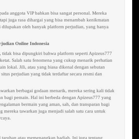
pada anggota VIP bahkan bisa sangat personal. Mereka
tapi juga rasa dihargai yang bisa menambah kenikmatan
i dilupakan oleh banyak platform perjudian, yang hanya
rjudian Online Indonesia
 tidak bisa dipungkiri bahwa platform seperti Apizeus777
ketat. Salah satu fenomena yang cukup menarik perhatian
in lokal. JiIi, atau yang biasa dikenal dengan sebutan
situs perjudian yang tidak terdaftar secara resmi dan
warkan berbagai godaan menarik, mereka sering kali tidak
 bagi pemain. Hal ini berbeda dengan Apizeus777 yang
engalaman bermain yang aman, sah, dan transparan bagi
g mereka tawarkan juga menjadi salah satu cara untuk
rcaya.
 taruhan atau memenangkan hadiah. Ini juga tentang