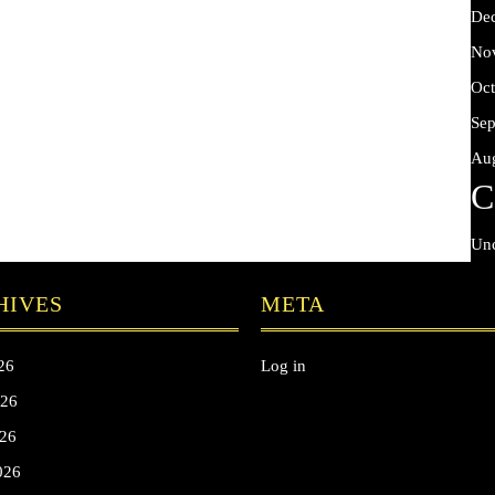
De
No
Oct
Sep
Au
C
Unc
HIVES
META
26
Log in
026
26
026