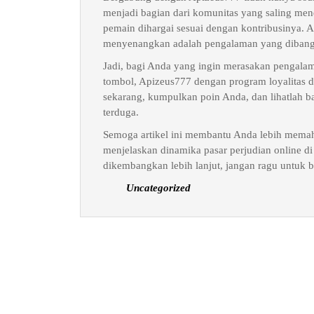
menjadi bagian dari komunitas yang saling men
pemain dihargai sesuai dengan kontribusinya
menyenangkan adalah pengalaman yang dibang
Jadi, bagi Anda yang ingin merasakan pengalam
tombol, Apizeus777 dengan program loyalitas d
sekarang, kumpulkan poin Anda, dan lihatlah b
terduga.
Semoga artikel ini membantu Anda lebih memaha
menjelaskan dinamika pasar perjudian online di 
dikembangkan lebih lanjut, jangan ragu untuk b
Uncategorized