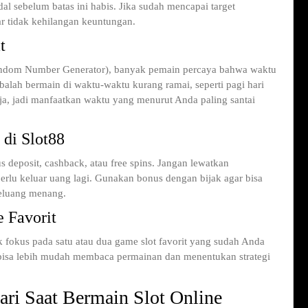
l sebelum batas ini habis. Jika sudah mencapai target
r tidak kehilangan keuntungan.
t
ndom Number Generator), banyak pemain percaya bahwa waktu
lah bermain di waktu-waktu kurang ramai, seperti pagi hari
aja, jadi manfaatkan waktu yang menurut Anda paling santai
 di Slot88
 deposit, cashback, atau free spins. Jangan lewatkan
rlu keluar uang lagi. Gunakan bonus dengan bijak agar bisa
eluang menang.
 Favorit
 fokus pada satu atau dua game slot favorit yang sudah Anda
 bisa lebih mudah membaca permainan dan menentukan strategi
ari Saat Bermain Slot Online