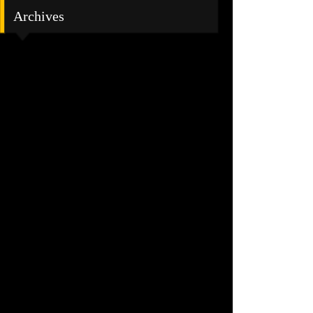
Archives
July 2026
June 2026
May 2026
April 2026
March 2026
February 2026
January 2026
December 2025