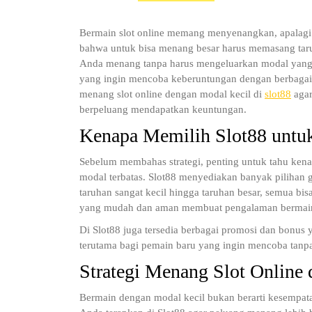
Bermain slot online memang menyenangkan, apalagi 
bahwa untuk bisa menang besar harus memasang taruh
Anda menang tanpa harus mengeluarkan modal yang b
yang ingin mencoba keberuntungan dengan berbagai pi
menang slot online dengan modal kecil di
slot88
agar
berpeluang mendapatkan keuntungan.
Kenapa Memilih Slot88 untu
Sebelum membahas strategi, penting untuk tahu ken
modal terbatas. Slot88 menyediakan banyak pilihan g
taruhan sangat kecil hingga taruhan besar, semua bis
yang mudah dan aman membuat pengalaman bermain j
Di Slot88 juga tersedia berbagai promosi dan bonu
terutama bagi pemain baru yang ingin mencoba tanpa 
Strategi Menang Slot Online
Bermain dengan modal kecil bukan berarti kesempatan