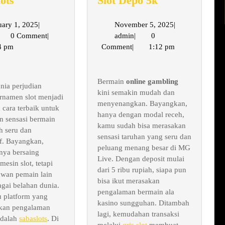
ots
Slot Depo 5k
Bergabung
Receh,
dalam
Sensasi
January
November
uary 1, 2025
|
November 5, 2025
|
dmin
1,
admin
5,
0 Comment
|
admin
|
0
Turnamen
Gacor!
2025
2025
4 pm
Comment
|
1:12 pm
Slot
Main
Online
MG
di
Live
Bermain
online gambling
nia perjudian
Sabaslots
di
kini semakin mudah dan
urnamen slot menjadi
Slot
menyenangkan. Bayangkan,
u cara terbaik untuk
hanya dengan modal receh,
Depo
n sensasi bermain
kamu sudah bisa merasakan
5k
h seru dan
sensasi taruhan yang seru dan
if. Bayangkan,
peluang menang besar di MG
nya bersaing
Live. Dengan deposit mulai
esin slot, tetapi
dari 5 ribu rupiah, siapa pun
awan pemain lain
bisa ikut merasakan
agai belahan dunia.
pengalaman bermain ala
u platform yang
kasino sungguhan. Ditambah
kan pengalaman
lagi, kemudahan transaksi
adalah
sabaslots
. Di