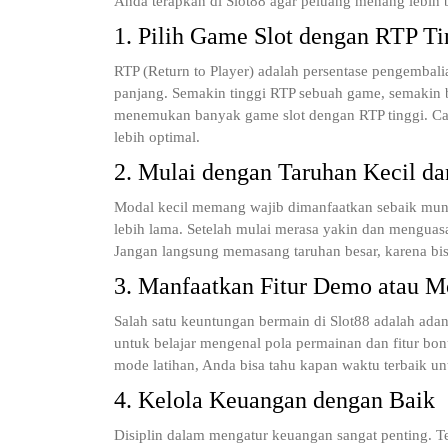
Anda terapkan di Slot88 agar peluang menang lebih 
1. Pilih Game Slot dengan RTP Ti
RTP (Return to Player) adalah persentase pengembal
panjang. Semakin tinggi RTP sebuah game, semakin 
menemukan banyak game slot dengan RTP tinggi. C
lebih optimal.
2. Mulai dengan Taruhan Kecil d
Modal kecil memang wajib dimanfaatkan sebaik mung
lebih lama. Setelah mulai merasa yakin dan menguasa
Jangan langsung memasang taruhan besar, karena bi
3. Manfaatkan Fitur Demo atau M
Salah satu keuntungan bermain di Slot88 adalah adan
untuk belajar mengenal pola permainan dan fitur b
mode latihan, Anda bisa tahu kapan waktu terbaik u
4. Kelola Keuangan dengan Baik
Disiplin dalam mengatur keuangan sangat penting. 