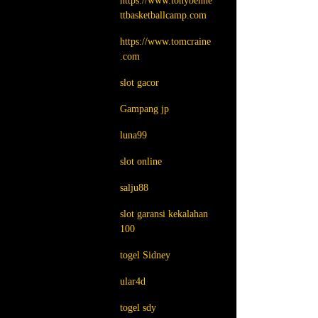
https://www.tonybenne
ttbasketballcamp.com
https://www.tomcraine
.com
slot gacor
Gampang jp
luna99
slot online
salju88
slot garansi kekalahan
100
togel Sidney
ular4d
togel sdy