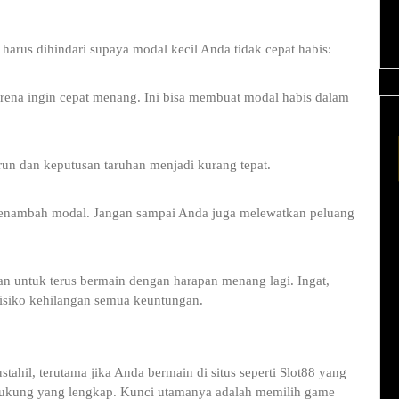
harus dihindari supaya modal kecil Anda tidak cepat habis:
rena ingin cepat menang. Ini bisa membuat modal habis dalam
un dan keputusan taruhan menjadi kurang tepat.
enambah modal. Jangan sampai Anda juga melewatkan peluang
n untuk terus bermain dengan harapan menang lagi. Ingat,
erisiko kehilangan semua keuntungan.
ahil, terutama jika Anda bermain di situs seperti Slot88 yang
ndukung yang lengkap. Kunci utamanya adalah memilih game