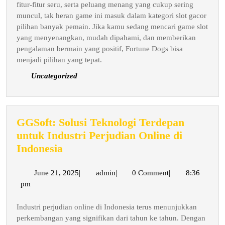
fitur-fitur seru, serta peluang menang yang cukup sering
muncul, tak heran game ini masuk dalam kategori slot gacor
pilihan banyak pemain. Jika kamu sedang mencari game slot
yang menyenangkan, mudah dipahami, dan memberikan
pengalaman bermain yang positif, Fortune Dogs bisa
menjadi pilihan yang tepat.
Uncategorized
GGSoft: Solusi Teknologi Terdepan
untuk Industri Perjudian Online di
GGSoft:
Indonesia
Solusi
Teknologi
June
admin
June 21, 2025
|
admin
|
0 Comment
|
8:36
21,
pm
Terdepan
2025
untuk
Industri perjudian online di Indonesia terus menunjukkan
Industri
perkembangan yang signifikan dari tahun ke tahun. Dengan