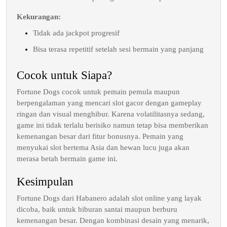
Kekurangan:
Tidak ada jackpot progresif
Bisa terasa repetitif setelah sesi bermain yang panjang
Cocok untuk Siapa?
Fortune Dogs cocok untuk pemain pemula maupun
berpengalaman yang mencari slot gacor dengan gameplay
ringan dan visual menghibur. Karena volatilitasnya sedang,
game ini tidak terlalu berisiko namun tetap bisa memberikan
kemenangan besar dari fitur bonusnya. Pemain yang
menyukai slot bertema Asia dan hewan lucu juga akan
merasa betah bermain game ini.
Kesimpulan
Fortune Dogs dari Habanero adalah slot online yang layak
dicoba, baik untuk hiburan santai maupun berburu
kemenangan besar. Dengan kombinasi desain yang menarik,