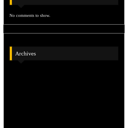
No comments to show.
Archives
July 2026
June 2026
May 2026
April 2026