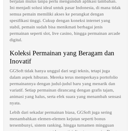
berjalan mulus tanpa perlu mengunduh aplikasi tambahan.
Ini menjadi solusi ideal untuk pasar Indonesia, di mana tidak
semua pemain memiliki akses ke perangkat dengan
spesifikasi tinggi. Cukup dengan koneksi internet yang
stabil, pemain sudah bisa menikmati berbagai jenis
permainan seperti slot, live casino, hingga permainan arcade
digital.
Koleksi Permainan yang Beragam dan
Inovatif
GGSoft tidak hanya unggul dari segi teknis, tetapi juga
dalam aspek hiburan. Mereka terus memperkaya portofolio
permainannya dengan judul-judul baru yang menarik dan
variatif. Setiap permainan dirancang dengan grafis tajam,
animasi yang halus, serta efek suara yang menambah sensasi
nyata.
Lebih dari sekadar permainan biasa, GGSoft juga sering
menambahkan elemen-elemen kejutan seperti bonus
tersembunyi, sistem ranking, hingga turnamen mingguan