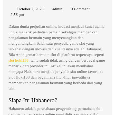
Penyedia
Online
October
admin
October 2, 2025
|
admin
|
0 Comment
|
2,
2:56 pm
dengan
2025
Fitur
Dalam dunia perjudian online, inovasi menjadi kunci utama
Inovatif
untuk menarik perhatian pemain sekaligus memberikan
di
pengalaman bermain yang menyenangkan dan
Slot
menguntungkan. Salah satu penyedia game slot yang
Hoki138
terkenal dengan inovasi dan kualitasnya adalah Habanero.
Bila Anda gemar bermain slot di platform terpercaya seperti
slot hoki138
, tentu sudah tidak asing dengan berbagai game
menarik dari provider ini. Artikel ini akan membahas
mengapa Habanero menjadi penyedia slot online favorit di
Slot Hoki138 dan bagaimana fitur-fitur inovatifnya
memberikan pengalaman bermain yang berbeda dari yang
lain.
Siapa Itu Habanero?
Habanero adalah perusahaan pengembang permainan slot
dan permainan kasino online yang didirikan sejak 2012.