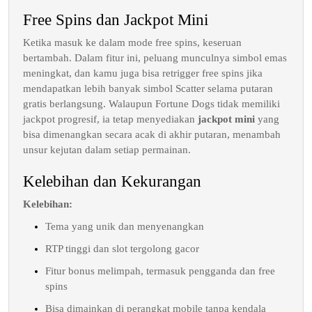
Free Spins dan Jackpot Mini
Ketika masuk ke dalam mode free spins, keseruan
bertambah. Dalam fitur ini, peluang munculnya simbol emas
meningkat, dan kamu juga bisa retrigger free spins jika
mendapatkan lebih banyak simbol Scatter selama putaran
gratis berlangsung. Walaupun Fortune Dogs tidak memiliki
jackpot progresif, ia tetap menyediakan
jackpot mini
yang
bisa dimenangkan secara acak di akhir putaran, menambah
unsur kejutan dalam setiap permainan.
Kelebihan dan Kekurangan
Kelebihan:
Tema yang unik dan menyenangkan
RTP tinggi dan slot tergolong gacor
Fitur bonus melimpah, termasuk pengganda dan free
spins
Bisa dimainkan di perangkat mobile tanpa kendala