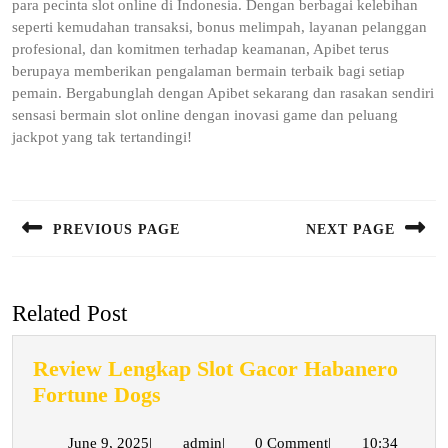
para pecinta slot online di Indonesia.
Dengan berbagai kelebihan
seperti kemudahan transaksi, bonus melimpah, layanan pelanggan
profesional, dan komitmen terhadap keamanan, Apibet terus
berupaya memberikan pengalaman bermain terbaik bagi setiap
pemain.
Bergabunglah dengan Apibet sekarang dan rasakan sendiri
sensasi bermain slot online dengan inovasi game dan peluang
jackpot yang tak tertandingi!
Post
navigation
PREVIOUS PAGE
NEXT PAGE
Previous
Next
post:
post:
Related Post
Review Lengkap Slot Gacor Habanero
Review
Fortune Dogs
Lengkap
Slot
June
admin
June 9, 2025
|
admin
|
0 Comment
|
10:34