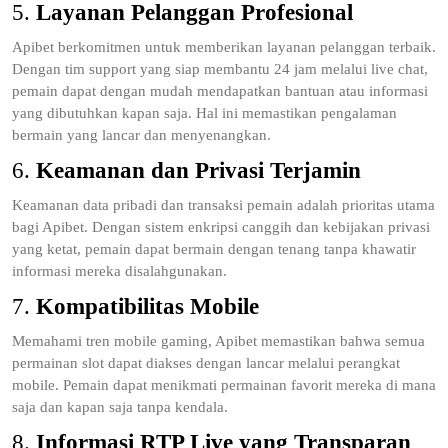
5.
Layanan Pelanggan Profesional
Apibet berkomitmen untuk memberikan layanan pelanggan terbaik.
Dengan tim support yang siap membantu 24 jam melalui live chat,
pemain dapat dengan mudah mendapatkan bantuan atau informasi
yang dibutuhkan kapan saja.
Hal ini memastikan pengalaman
bermain yang lancar dan menyenangkan.
​
6.
Keamanan dan Privasi Terjamin
Keamanan data pribadi dan transaksi pemain adalah prioritas utama
bagi Apibet.
Dengan sistem enkripsi canggih dan kebijakan privasi
yang ketat, pemain dapat bermain dengan tenang tanpa khawatir
informasi mereka disalahgunakan.
7.
Kompatibilitas Mobile
Memahami tren mobile gaming, Apibet memastikan bahwa semua
permainan slot dapat diakses dengan lancar melalui perangkat
mobile.
Pemain dapat menikmati permainan favorit mereka di mana
saja dan kapan saja tanpa kendala.
8.
Informasi RTP Live yang Transparan