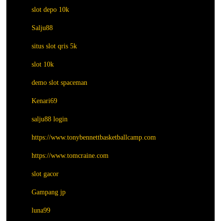
slot depo 10k
Salju88
situs slot qris 5k
slot 10k
demo slot spaceman
Kenari69
salju88 login
https://www.tonybennettbasketballcamp.com
https://www.tomcraine.com
slot gacor
Gampang jp
luna99