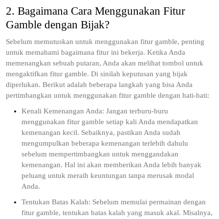
2. Bagaimana Cara Menggunakan Fitur
Gamble dengan Bijak?
Sebelum memutuskan untuk menggunakan fitur gamble, penting
untuk memahami bagaimana fitur ini bekerja. Ketika Anda
memenangkan sebuah putaran, Anda akan melihat tombol untuk
mengaktifkan fitur gamble. Di sinilah keputusan yang bijak
diperlukan. Berikut adalah beberapa langkah yang bisa Anda
pertimbangkan untuk menggunakan fitur gamble dengan hati-hati:
Kenali Kemenangan Anda: Jangan terburu-buru
menggunakan fitur gamble setiap kali Anda mendapatkan
kemenangan kecil. Sebaiknya, pastikan Anda sudah
mengumpulkan beberapa kemenangan terlebih dahulu
sebelum mempertimbangkan untuk menggandakan
kemenangan. Hal ini akan memberikan Anda lebih banyak
peluang untuk meraih keuntungan tanpa merusak modal
Anda.
Tentukan Batas Kalah: Sebelum memulai permainan dengan
fitur gamble, tentukan batas kalah yang masuk akal. Misalnya,