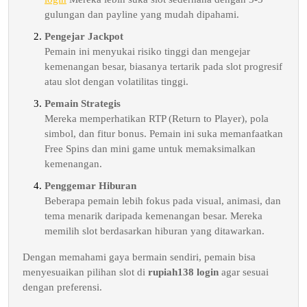
gulungan dan payline yang mudah dipahami.
Pengejar Jackpot
Pemain ini menyukai risiko tinggi dan mengejar
kemenangan besar, biasanya tertarik pada slot progresif
atau slot dengan volatilitas tinggi.
Pemain Strategis
Mereka memperhatikan RTP (Return to Player), pola
simbol, dan fitur bonus. Pemain ini suka memanfaatkan
Free Spins dan mini game untuk memaksimalkan
kemenangan.
Penggemar Hiburan
Beberapa pemain lebih fokus pada visual, animasi, dan
tema menarik daripada kemenangan besar. Mereka
memilih slot berdasarkan hiburan yang ditawarkan.
Dengan memahami gaya bermain sendiri, pemain bisa
menyesuaikan pilihan slot di
rupiah138 login
agar sesuai
dengan preferensi.