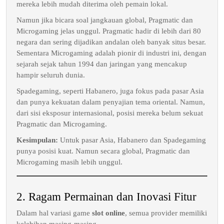
mereka lebih mudah diterima oleh pemain lokal.
Namun jika bicara soal jangkauan global, Pragmatic dan
Microgaming jelas unggul. Pragmatic hadir di lebih dari 80
negara dan sering dijadikan andalan oleh banyak situs besar.
Sementara Microgaming adalah pionir di industri ini, dengan
sejarah sejak tahun 1994 dan jaringan yang mencakup
hampir seluruh dunia.
Spadegaming, seperti Habanero, juga fokus pada pasar Asia
dan punya kekuatan dalam penyajian tema oriental. Namun,
dari sisi eksposur internasional, posisi mereka belum sekuat
Pragmatic dan Microgaming.
Kesimpulan:
Untuk pasar Asia, Habanero dan Spadegaming
punya posisi kuat. Namun secara global, Pragmatic dan
Microgaming masih lebih unggul.
2. Ragam Permainan dan Inovasi Fitur
Dalam hal variasi game
slot online
, semua provider memiliki