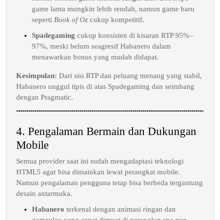
game lama mungkin lebih rendah, namun game baru
seperti
Book of Oz
cukup kompetitif.
Spadegaming
cukup konsisten di kisaran RTP 95%–
97%, meski belum seagresif Habanero dalam
menawarkan bonus yang mudah didapat.
Kesimpulan:
Dari sisi RTP dan peluang menang yang stabil,
Habanero unggul tipis di atas Spadegaming dan seimbang
dengan Pragmatic.
4. Pengalaman Bermain dan Dukungan
Mobile
Semua provider saat ini sudah mengadaptasi teknologi
HTML5 agar bisa dimainkan lewat perangkat mobile.
Namun pengalaman pengguna tetap bisa berbeda tergantung
desain antarmuka.
Habanero
terkenal dengan animasi ringan dan