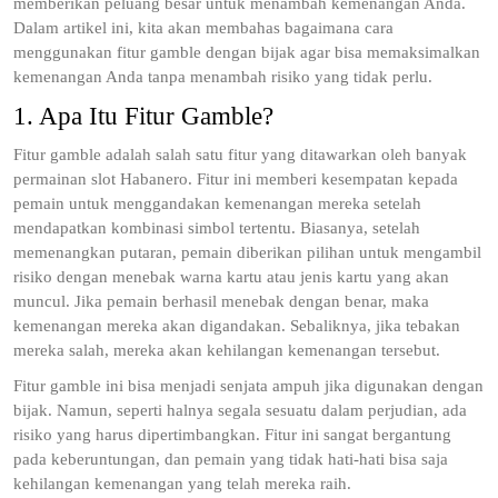
memberikan peluang besar untuk menambah kemenangan Anda.
Dalam artikel ini, kita akan membahas bagaimana cara
menggunakan fitur gamble dengan bijak agar bisa memaksimalkan
kemenangan Anda tanpa menambah risiko yang tidak perlu.
1. Apa Itu Fitur Gamble?
Fitur gamble adalah salah satu fitur yang ditawarkan oleh banyak
permainan slot Habanero. Fitur ini memberi kesempatan kepada
pemain untuk menggandakan kemenangan mereka setelah
mendapatkan kombinasi simbol tertentu. Biasanya, setelah
memenangkan putaran, pemain diberikan pilihan untuk mengambil
risiko dengan menebak warna kartu atau jenis kartu yang akan
muncul. Jika pemain berhasil menebak dengan benar, maka
kemenangan mereka akan digandakan. Sebaliknya, jika tebakan
mereka salah, mereka akan kehilangan kemenangan tersebut.
Fitur gamble ini bisa menjadi senjata ampuh jika digunakan dengan
bijak. Namun, seperti halnya segala sesuatu dalam perjudian, ada
risiko yang harus dipertimbangkan. Fitur ini sangat bergantung
pada keberuntungan, dan pemain yang tidak hati-hati bisa saja
kehilangan kemenangan yang telah mereka raih.