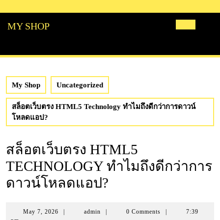
Skip
to
MY SHOP
content
Open
Butto
My Shop
Uncategorized
สล็อตเว็บตรง HTML5 Technology ทำไมถึงดีกว่าการดาวน์
โหลดแอป?
สล็อตเว็บตรง HTML5
TECHNOLOGY ทำไมถึงดีกว่าการ
ดาวน์โหลดแอป?
May
May 7, 2026
|
admin
|
0 Comments
|
7:39