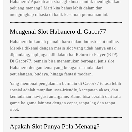
Habanero? Apakah ada strategi khusus untuk meningkatkan
peluang menang? Mari kita bahas lebih dalam dan
mengungkap rahasia di balik keseruan permainan ini.
Mengenal Slot Habanero di Gacor77
Habanero bukanlah pemain baru dalam industri slot online.
Mereka dikenal dengan mesin slot yang tidak hanya enak
dipandang, tapi juga adil dalam hal Return to Player (RTP).
Di Gacor77, pemain bisa menemukan berbagai jenis slot
Habanero dengan tema yang beragam—mulai dari
petualangan, budaya, hingga fantasi modern.
Yang membuat pengalaman bermain di Gacor77 terasa lebih
spesial adalah tampilan user-friendly, kecepatan akses, dan
kemudahan navigasi antargame. Kamu bisa beralih dari satu
game ke game lainnya dengan cepat, tanpa lag dan tanpa
ribet.
Apakah Slot Punya Pola Menang?