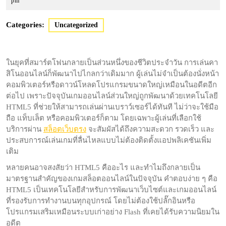
7,
pm
2026
Categories:
Uncategorized
ในยุคที่สมาร์ตโฟนกลายเป็นส่วนหนึ่งของชีวิตประจำวัน การเล่นคา
สิโนออนไลน์ก็พัฒนาไปไกลกว่าเดิมมาก ผู้เล่นไม่จำเป็นต้องนั่งหน้า
คอมพิวเตอร์หรือดาวน์โหลดโปรแกรมขนาดใหญ่เหมือนในอดีตอีก
ต่อไป เพราะปัจจุบันเกมออนไลน์ส่วนใหญ่ถูกพัฒนาด้วยเทคโนโลยี
HTML5 ที่ช่วยให้สามารถเล่นผ่านเบราว์เซอร์ได้ทันที ไม่ว่าจะใช้มือ
ถือ แท็บเล็ต หรือคอมพิวเตอร์ก็ตาม โดยเฉพาะผู้เล่นที่เลือกใช้
บริการผ่าน
สล็อตเว็บตรง
จะสัมผัสได้ถึงความสะดวก รวดเร็ว และ
ประสบการณ์เล่นเกมที่ลื่นไหลแบบไม่ต้องติดตั้งแอปพลิเคชันเพิ่ม
เติม
หลายคนอาจสงสัยว่า HTML5 คืออะไร และทำไมถึงกลายเป็น
มาตรฐานสำคัญของเกมสล็อตออนไลน์ในปัจจุบัน คำตอบง่าย ๆ คือ
HTML5 เป็นเทคโนโลยีสำหรับการพัฒนาเว็บไซต์และเกมออนไลน์
ที่รองรับการทำงานบนทุกอุปกรณ์ โดยไม่ต้องใช้ปลั๊กอินหรือ
โปรแกรมเสริมเหมือนระบบเก่าอย่าง Flash ที่เคยได้รับความนิยมใน
อดีต