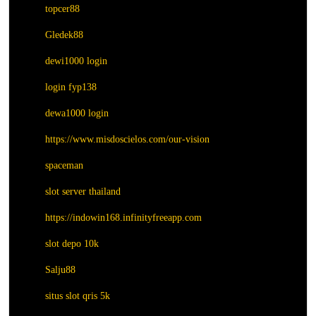
topcer88
Gledek88
dewi1000 login
login fyp138
dewa1000 login
https://www.misdoscielos.com/our-vision
spaceman
slot server thailand
https://indowin168.infinityfreeapp.com
slot depo 10k
Salju88
situs slot qris 5k