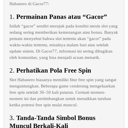
Habanero di Gacor77:
1.
Permainan Panas atau “Gacor”
Istilah “gacor” sendiri merujuk pada kondisi mesin slot yang
sedang sering memberikan kemenangan atau bonus. Banyak
pemain menyebut bahwa slot tertentu akan “gacor” pada
waktu-waktu tertentu, misalnya malam hari atau setelah
update sistem. Di Gacor77, informasi ini sering dibagikan
oleh komunitas, yang bisa menjadi acuan menarik.
2.
Perhatikan Pola Free Spin
Slot Habanero biasanya memiliki fitur free spin yang sangat
menguntungkan. Beberapa game cenderung mengeluarkan
free spin setelah 30–50 kali putaran. Cermati momen-
momen ini dan pertimbangkan untuk menaikkan taruhan
ketika potensi free spin mulai muncul.
3.
Tanda-Tanda Simbol Bonus
Muncul Berkali-Kali