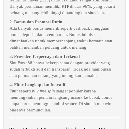
Return to Player (RTP) di Slot Forza88 sangat kompetitif.
Banyak permainan memiliki RTP di atas 96%, yang berarti
peluang menang lebih tinggi dibandingkan situs lain.
2. Bonus dan Promosi Rutin
Ada banyak bonus menarik seperti cashback mingguan,
bonus deposit, dan event harian. Bonus ini bisa
dimanfaatkan untuk memperpanjang waktu bermain atau
bahkan menambah peluang untuk menang.
3. Provider Terpercaya dan Terkenal
Slot Forza88 hanya bekerja sama dengan provider yang
sudah terbukti adil dan transparan. Tidak ada manipulasi
atau permainan curang yang merugikan pemain.
4. Fitur Lengkap dan Inovatif
Fitur seperti
buy free spin
sangat populer karena
memungkinkan pemain langsung masuk ke babak bonus
tanpa harus menunggu simbol scatter. Di situlah maxwin
biasanya bermunculan.