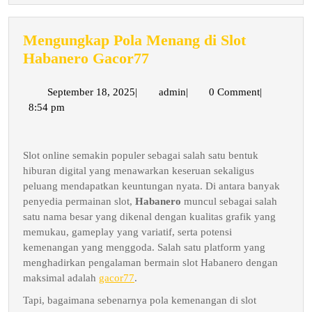
Mengungkap Pola Menang di Slot
Mengungkap
Habanero Gacor77
Pola
Menang
September
admin
September 18, 2025
|
admin
|
0 Comment
|
18,
8:54 pm
di
2025
Slot
Habanero
Slot online semakin populer sebagai salah satu bentuk
Gacor77
hiburan digital yang menawarkan keseruan sekaligus
peluang mendapatkan keuntungan nyata. Di antara banyak
penyedia permainan slot,
Habanero
muncul sebagai salah
satu nama besar yang dikenal dengan kualitas grafik yang
memukau, gameplay yang variatif, serta potensi
kemenangan yang menggoda. Salah satu platform yang
menghadirkan pengalaman bermain slot Habanero dengan
maksimal adalah
gacor77
.
Tapi, bagaimana sebenarnya pola kemenangan di slot