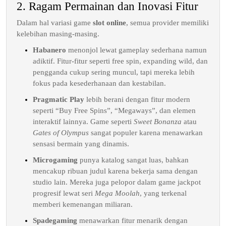
2. Ragam Permainan dan Inovasi Fitur
Dalam hal variasi game
slot online
, semua provider memiliki
kelebihan masing-masing.
Habanero
menonjol lewat gameplay sederhana namun
adiktif. Fitur-fitur seperti free spin, expanding wild, dan
pengganda cukup sering muncul, tapi mereka lebih
fokus pada kesederhanaan dan kestabilan.
Pragmatic Play
lebih berani dengan fitur modern
seperti “Buy Free Spins”, “Megaways”, dan elemen
interaktif lainnya. Game seperti
Sweet Bonanza
atau
Gates of Olympus
sangat populer karena menawarkan
sensasi bermain yang dinamis.
Microgaming
punya katalog sangat luas, bahkan
mencakup ribuan judul karena bekerja sama dengan
studio lain. Mereka juga pelopor dalam game jackpot
progresif lewat seri
Mega Moolah
, yang terkenal
memberi kemenangan miliaran.
Spadegaming
menawarkan fitur menarik dengan