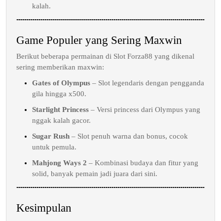
kalah.
Game Populer yang Sering Maxwin
Berikut beberapa permainan di Slot Forza88 yang dikenal
sering memberikan maxwin:
Gates of Olympus
– Slot legendaris dengan pengganda
gila hingga x500.
Starlight Princess
– Versi princess dari Olympus yang
nggak kalah gacor.
Sugar Rush
– Slot penuh warna dan bonus, cocok
untuk pemula.
Mahjong Ways 2
– Kombinasi budaya dan fitur yang
solid, banyak pemain jadi juara dari sini.
Kesimpulan